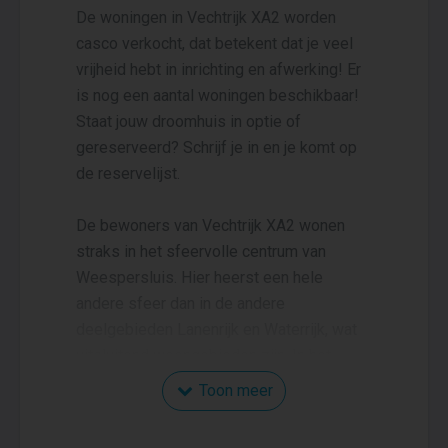
De woningen in Vechtrijk XA2 worden
casco verkocht, dat betekent dat je veel
vrijheid hebt in inrichting en afwerking! Er
is nog een aantal woningen beschikbaar!
Staat jouw droomhuis in optie of
gereserveerd? Schrijf je in en je komt op
de reservelijst.
De bewoners van Vechtrijk XA2 wonen
straks in het sfeervolle centrum van
Weespersluis. Hier heerst een hele
andere sfeer dan in de andere
deelgebieden Lanenrijk en Waterrijk, wat
uitsluitend woongebieden zijn. In het
centrum vind je een levendige mix van
Toon meer
wonen & recreëren én reuring &
ontspanning. Hier komt de supermarkt, het