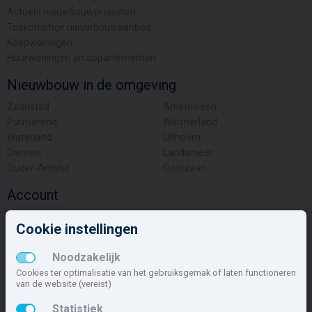
Actuele nieuwbouwprojecten
Toekomstige nieuwbouwaanbod
Koopwoningen
Huurwoningen en appartementen
Nieuwbouw in de omgeving
Zaanstad
Amstelveen
Purmerend
Wormerland
Waterland
Uithoorn
Diemen
Landsmeer
Ouder-Amstel
Oostzaan
Account
Inloggen
Cookie instellingen
Inschrijven
Wachtwoord vergeten
Noodzakelijk
Overige
Cookies ter optimalisatie van het gebruiksgemak of laten functioneren
van de website (vereist)
Nieuwbouwnieuws
Statistiek
Contact