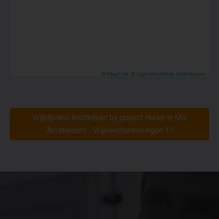
© MapTiler
© OpenStreetMap contributors
Vrijblijvend inschrijven bij project Huren in Mix
Amsterdam - Vrijesectorwoningen 1?