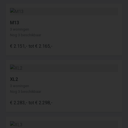
buitenruimte
•minimale huurtermijn van één jaar
M13
DISCLAIMER
3 woningen
Deze informatie is zorgvuldig
Nog 3 beschikbaar
samengesteld, echter kunnen geen
€ 2.151,- tot € 2.165,-
rechten worden ontleend aan teksten,
berekeningen, aanbiedingen, afgebeelde
illustraties en artist's impressions. Deze
zijn uitsluitend bedoeld als voorbeeld en
XL2
zijn niet bindend voor het uiteindelijke
3 woningen
resultaat. De impressies kunnen van
Nog 3 beschikbaar
andere appartementen in het project
afkomstig zijn. Alle informatie, inclusief
€ 2.283,- tot € 2.298,-
prijzen en voorwaarden, kan aan
verandering onderhevig zijn.