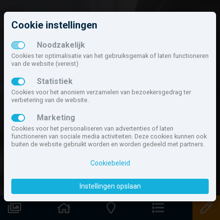
Cookie instellingen
Aanmelden
Noodzakelijk
Cookies ter optimalisatie van het gebruiksgemak of laten functioneren
Blijf op de hoogte van jouw favoriete nieuwbouwprojecten en
van de website (vereist)
maak een eigen account aan
. Met een eigen account kun jij
Statistiek
jouw belangstelling kenbaar maken in nieuwbouw- projecten
Cookies voor het anoniem verzamelen van bezoekersgedrag ter
en gemeente en ontwikkelaars laten weten hoe jij wilt wonen
verbetering van de website.
via jouw eigen woonprofiel. Daarnaast wordt je automatisch
Marketing
op de hoogte gehouden van de laatste ontwikkelingen in de
Cookies voor het personaliseren van advertenties of laten
functioneren van sociale media activiteiten. Deze cookies kunnen ook
regio Amsterdam.
buiten de website gebruikt worden en worden gedeeld met partners.
Cookiebeleid
Aanmelden
Instellingen opslaan