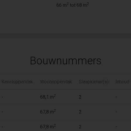
2
2
66 m
tot 68 m
Bouwnummers
Kaveloppervlak
Woonoppervlak
Slaapkamer(s)
Inhoud
2
-
68,1 m
2
-
2
-
67,8 m
2
-
2
-
67,8 m
2
-