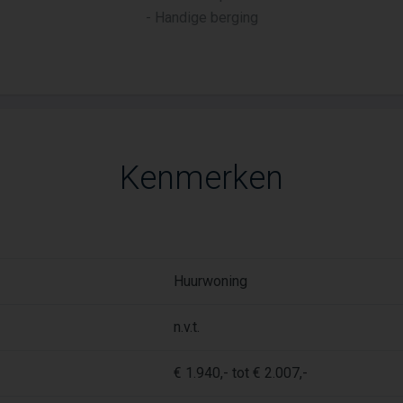
- Handige berging
Kenmerken
Huurwoning
n.v.t.
€ 1.940,- tot € 2.007,-