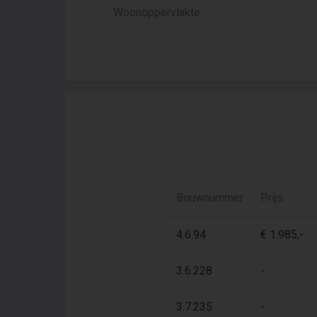
Woonoppervlakte
Bouwnummer
Prijs
4.6.94
€ 1.985,-
3.6.228
-
3.7.235
-