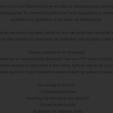
 vormt een fijne leefruimte en staat in verbinding met een heer
fdslaapkamer. De woning beschikt over twee slaapkamers, waarb
uitstekend te gebruiken is als werk- of hobbykamer.
er je van ramen aan twee zijden en dus van extra veel natuurlijk li
 tot alle vertrekken, waaronder de badkamer, het separate toilet 
Keuken, badkamer en afwerking
stapklaar en hoogwaardig afgewerkt met een PVC vloer in houtloo
rne keuken is uitgevoerd in een lichte, tijdloze stijl en de lu
lazen wand en stijlvol wastafelmeubel maken het geheel complee
De woning in het kort:
- 3-kamerappartement
- Hoekligging met extra veel daglicht
- Royale buitenruimte
- Badkamer en separaat toilet