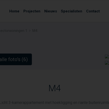
Home
Projecten
Nieuws
Specialisten
Contact
sectorwoningen 1
M4
alle foto's (6)
M4
Licht 3-kamerappartement met hoekligging en riante buitenruimt