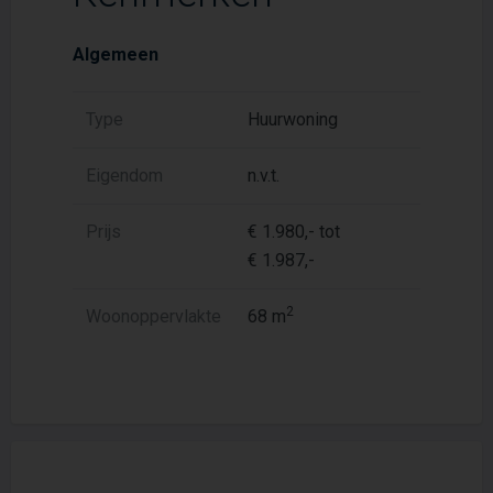
Algemeen
Type
Huurwoning
Eigendom
n.v.t.
Prijs
€ 1.980,- tot
€ 1.987,-
2
Woonoppervlakte
68 m