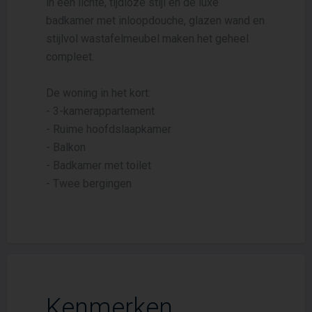
in een lichte, tijdloze stijl en de luxe
badkamer met inloopdouche, glazen wand en
stijlvol wastafelmeubel maken het geheel
compleet.
De woning in het kort:
- 3-kamerappartement
- Ruime hoofdslaapkamer
- Balkon
- Badkamer met toilet
- Twee bergingen
Kenmerken