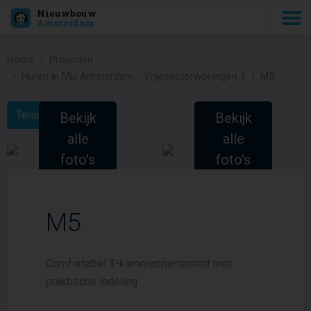
Nieuwbouw
Amsterdam
Home
Projecten
Huren in Mix Amsterdam - Vrijesectorwoningen 1
M5
Terug naar Project
Bekijk
Bekijk
alle
alle
foto's
foto's
(2)
(2)
M5
Comfortabel 3-kamerappartement met
praktische indeling