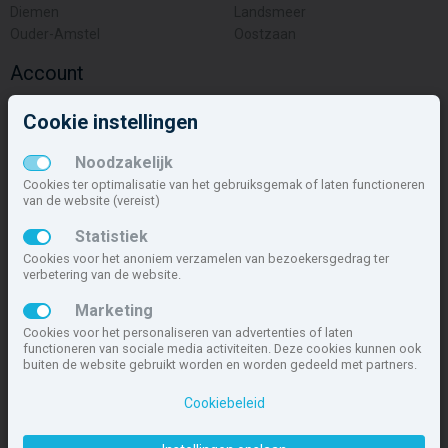
Diemen
Landsmeer
Ouder-Amstel
Oostzaan
Account
Inloggen
Cookie instellingen
Inschrijven
Wachtwoord vergeten
Noodzakelijk
Overige
Cookies ter optimalisatie van het gebruiksgemak of laten functioneren
van de website (vereist)
Nieuwbouwnieuws
Statistiek
Contact
Cookies voor het anoniem verzamelen van bezoekersgedrag ter
Zakelijk
verbetering van de website.
Deze site maakt deel uit van
www.nieuwbouw-nederland.nl
, met
Marketing
meer dan 85.466 nieuwbouwwoningen in 1.621 projecten de meest
Cookies voor het personaliseren van advertenties of laten
complete nieuwbouwsite van Nederland.
functioneren van sociale media activiteiten. Deze cookies kunnen ook
buiten de website gebruikt worden en worden gedeeld met partners.
Copyright © 2007- 2026 Xitres NieuwbouwOffice B.V.
Disclaimer
|
Cookiebeleid
Privacyverklaring & Cookiebeleid
|
Cookies instellen