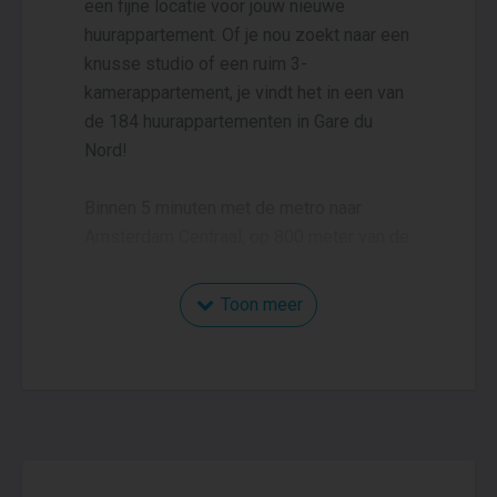
een fijne locatie voor jouw nieuwe
huurappartement. Of je nou zoekt naar een
knusse studio of een ruim 3-
kamerappartement, je vindt het in een van
de 184 huurappartementen in Gare du
Nord!
Binnen 5 minuten met de metro naar
Amsterdam Centraal, op 800 meter van de
A10 en pal naast het metrostation. De
bereikbaarheid van Gare du Nord is een
Toon meer
klasse apart. Het appartementencomplex
heeft een eigen parkeergarage, ruime
fietsenstalling, horeca en zelfs een
fitnessruimte. En dat in een wijk die volop
in ontwikkeling is, met veel voorzieningen
op loopafstand. Een unieke locatie, waar je
vanaf 800,- per maand al zo’n gewild