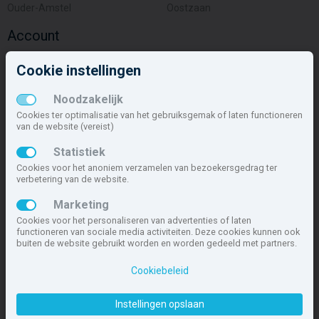
Ouder-Amstel
Oostzaan
Account
Inloggen
Cookie instellingen
Inschrijven
Wachtwoord vergeten
Noodzakelijk
Overige
Cookies ter optimalisatie van het gebruiksgemak of laten functioneren
van de website (vereist)
Nieuwbouwnieuws
Statistiek
Contact
Cookies voor het anoniem verzamelen van bezoekersgedrag ter
Zakelijk
verbetering van de website.
Deze site maakt deel uit van
www.nieuwbouw-nederland.nl
, met
Marketing
meer dan 85.466 nieuwbouwwoningen in 1.621 projecten de meest
Cookies voor het personaliseren van advertenties of laten
complete nieuwbouwsite van Nederland.
functioneren van sociale media activiteiten. Deze cookies kunnen ook
buiten de website gebruikt worden en worden gedeeld met partners.
Copyright © 2007- 2026 Xitres NieuwbouwOffice B.V.
Disclaimer
|
Cookiebeleid
Privacyverklaring & Cookiebeleid
|
Cookies instellen
Instellingen opslaan