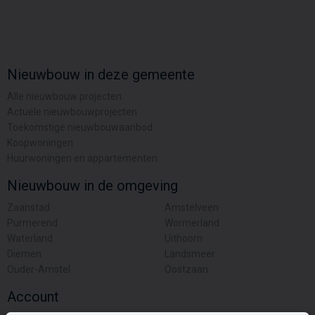
Nieuwbouw in deze gemeente
Alle nieuwbouw projecten
Actuele nieuwbouwprojecten
Toekomstige nieuwbouwaanbod
Koopwoningen
Huurwoningen en appartementen
Nieuwbouw in de omgeving
Zaanstad
Amstelveen
Purmerend
Wormerland
Waterland
Uithoorn
Diemen
Landsmeer
Ouder-Amstel
Oostzaan
Account