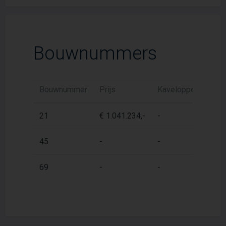
Bouwnummers
Bouwnummer
Prijs
Kaveloppervlak
21
€ 1.041.234,-
-
45
-
-
69
-
-