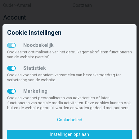
Ouder-Amstel
Oostzaan
Account
Inloggen
Cookie instellingen
Inschrijven
Wachtwoord vergeten
Noodzakelijk
Overige
Cookies ter optimalisatie van het gebruiksgemak of laten functioneren
van de website (vereist)
Nieuwbouwnieuws
Statistiek
Contact
Cookies voor het anoniem verzamelen van bezoekersgedrag ter
Zakelijk
verbetering van de website.
Deze site maakt deel uit van
www.nieuwbouw-nederland.nl
, met
Marketing
meer dan 85.466 nieuwbouwwoningen in 1.621 projecten de meest
Cookies voor het personaliseren van advertenties of laten
complete nieuwbouwsite van Nederland.
functioneren van sociale media activiteiten. Deze cookies kunnen ook
buiten de website gebruikt worden en worden gedeeld met partners.
Copyright © 2007- 2026 Xitres NieuwbouwOffice B.V.
Disclaimer
|
Cookiebeleid
Privacyverklaring & Cookiebeleid
|
Cookies instellen
Instellingen opslaan