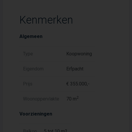
Kenmerken
Algemeen
Type
Koopwoning
Eigendom
Erfpacht
Prijs
€ 355.000,-
2
Woonoppervlakte
70 m
Voorzieningen
Balkon
5 tot 10 m2