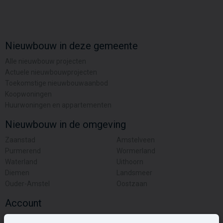
Nieuwbouw in deze gemeente
Alle nieuwbouw projecten
Actuele nieuwbouwprojecten
Toekomstige nieuwbouwaanbod
Koopwoningen
Huurwoningen en appartementen
Nieuwbouw in de omgeving
Zaanstad
Amstelveen
Purmerend
Wormerland
Waterland
Uithoorn
Diemen
Landsmeer
Ouder-Amstel
Oostzaan
Account
Inloggen