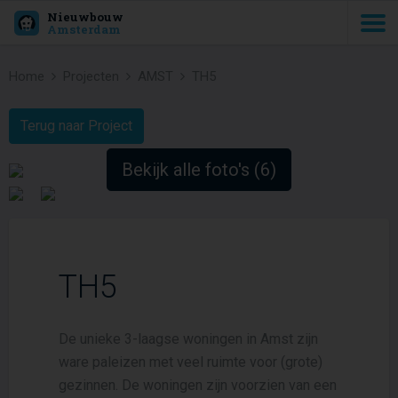
Nieuwbouw
Amsterdam
Home
Projecten
AMST
TH5
Terug naar Project
Bekijk alle foto's (6)
TH5
De unieke 3-laagse woningen in Amst zijn
ware paleizen met veel ruimte voor (grote)
gezinnen. De woningen zijn voorzien van een