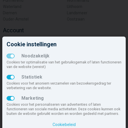
Purmerend
Wormerland
Waterland
Uithoorn
Diemen
Landsmeer
Ouder-Amstel
Oostzaan
Account
Inloggen
Cookie instellingen
Inschrijven
Wachtwoord vergeten
Noodzakelijk
Overige
Cookies ter optimalisatie van het gebruiksgemak of laten functioneren
van de website (vereist)
Nieuwbouwnieuws
Statistiek
Contact
Cookies voor het anoniem verzamelen van bezoekersgedrag ter
Zakelijk
verbetering van de website.
Deze site maakt deel uit van
www.nieuwbouw-nederland.nl
, met
Marketing
meer dan 85.466 nieuwbouwwoningen in 1.621 projecten de meest
Cookies voor het personaliseren van advertenties of laten
complete nieuwbouwsite van Nederland.
functioneren van sociale media activiteiten. Deze cookies kunnen ook
buiten de website gebruikt worden en worden gedeeld met partners.
Copyright © 2007- 2026 Xitres NieuwbouwOffice B.V.
Disclaimer
|
Cookiebeleid
Privacyverklaring & Cookiebeleid
|
Cookies instellen