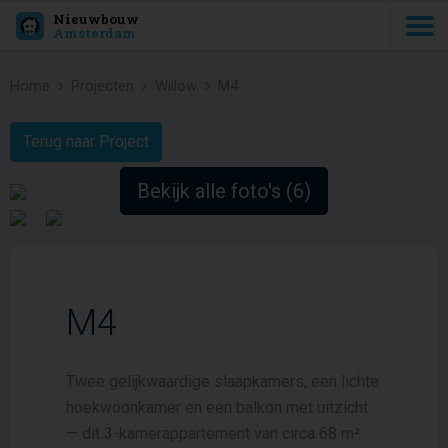
Nieuwbouw
Amsterdam
Home
Projecten
Willow
M4
Terug naar Project
Bekijk alle foto's (6)
M4
Twee gelijkwaardige slaapkamers, een lichte
hoekwoonkamer en een balkon met uitzicht
— dit 3-kamerappartement van circa 68 m²