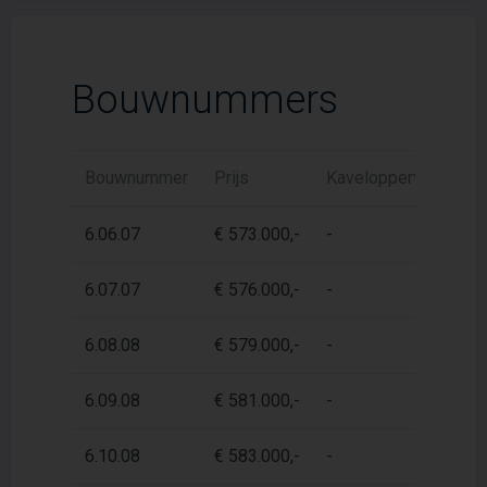
Bouwnummers
Bouwnummer
Prijs
Kaveloppervlak
W
6.06.07
€ 573.000,-
-
67
6.07.07
€ 576.000,-
-
67
6.08.08
€ 579.000,-
-
67
6.09.08
€ 581.000,-
-
67
6.10.08
€ 583.000,-
-
67