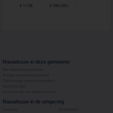
6.11.08
€ 586.000,-
-
67
Nieuwbouw in deze gemeente
Alle nieuwbouw projecten
Actuele nieuwbouwprojecten
Toekomstige nieuwbouwaanbod
Koopwoningen
Huurwoningen en appartementen
Nieuwbouw in de omgeving
Zaanstad
Amstelveen