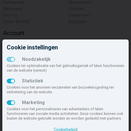
Purmerend
Wormerland
Waterland
Uithoorn
Diemen
Landsmeer
Ouder-Amstel
Oostzaan
Account
Inloggen
Cookie instellingen
Inschrijven
Wachtwoord vergeten
Noodzakelijk
Overige
Cookies ter optimalisatie van het gebruiksgemak of laten functioneren
van de website (vereist)
Nieuwbouwnieuws
Statistiek
Contact
Cookies voor het anoniem verzamelen van bezoekersgedrag ter
Zakelijk
verbetering van de website.
Deze site maakt deel uit van
www.nieuwbouw-nederland.nl
, met
Marketing
meer dan 85.466 nieuwbouwwoningen in 1.621 projecten de meest
Cookies voor het personaliseren van advertenties of laten
complete nieuwbouwsite van Nederland.
functioneren van sociale media activiteiten. Deze cookies kunnen ook
buiten de website gebruikt worden en worden gedeeld met partners.
Copyright © 2007- 2026 Xitres NieuwbouwOffice B.V.
Disclaimer
|
Cookiebeleid
Privacyverklaring & Cookiebeleid
|
Cookies instellen