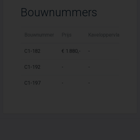
Bouwnummers
Bouwnummer
Prijs
Kaveloppervlak
Woon
C1-182
€ 1.880,-
-
87 
C1-192
-
-
87 
C1-197
-
-
87 