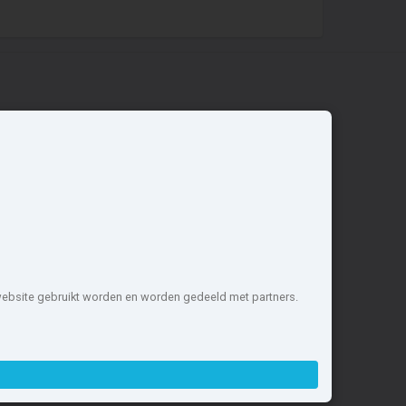
Overige
Nieuwbouwnieuws
Contact
Zakelijk
 website gebruikt worden en worden gedeeld met partners.
1 projecten de meest complete
nstellen