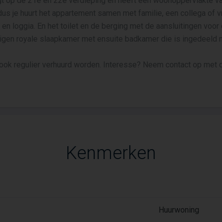
igt op de 21e en 22e verdieping en heeft een woonoppervlakte v
dus je huurt het appartement samen met familie, een collega of vr
 en loggia. En het toilet en de berging met de aansluitingen vo
eigen royale slaapkamer met ensuite badkamer die is ingedeeld 
ok regulier verhuurd worden. Interesse? Neem contact op met d
Kenmerken
Huurwoning