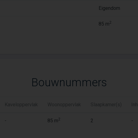
Eigendom
2
85 m
Bouwnummers
Kaveloppervlak
Woonoppervlak
Slaapkamer(s)
In
2
-
85 m
2
-