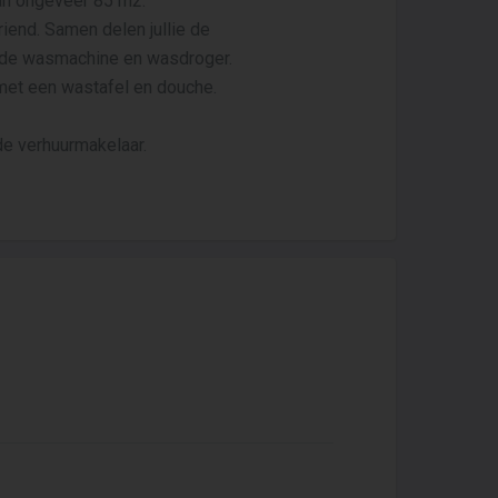
an ongeveer 85 m2.
iend. Samen delen jullie de
or de wasmachine en wasdroger.
met een wastafel en douche.
e verhuurmakelaar.