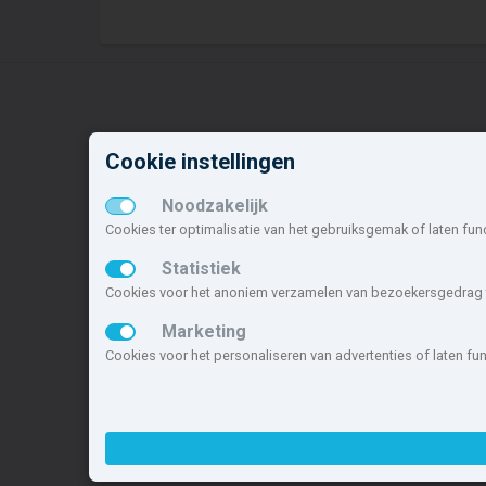
Cookie instellingen
Nieuwbouw in deze
N
gemeente
o
Noodzakelijk
Cookies ter optimalisatie van het gebruiksgemak of laten fun
Alle nieuwbouw projecten
Z
Actuele nieuwbouwprojecten
P
Statistiek
Toekomstige nieuwbouwaanbod
W
Cookies voor het anoniem verzamelen van bezoekersgedrag t
Koopwoningen
D
Marketing
Huurwoningen en appartementen
O
Cookies voor het personaliseren van advertenties of laten f
Deze site maakt deel uit van
www.nieuwb
nieuwbouwsite van Nederland.
Copyright © 2007- 2026 Xitres Nieuwbou