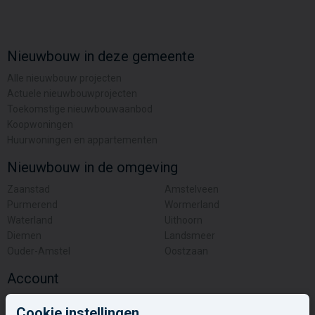
Nieuwbouw in deze gemeente
Alle nieuwbouw projecten
Actuele nieuwbouwprojecten
Toekomstige nieuwbouwaanbod
Koopwoningen
Huurwoningen en appartementen
Nieuwbouw in de omgeving
Zaanstad
Amstelveen
Purmerend
Wormerland
Waterland
Uithoorn
Diemen
Landsmeer
Ouder-Amstel
Oostzaan
Account
Inloggen
Cookie instellingen