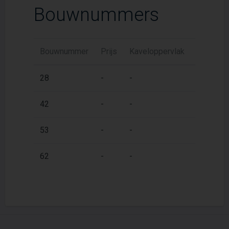
Bouwnummers
Bouwnummer
Prijs
Kaveloppervlak
Woonopp
2
28
-
-
46,9 m
2
42
-
-
46,9 m
2
53
-
-
46,9 m
2
62
-
-
46,9 m