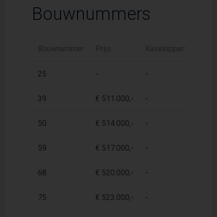
Bouwnummers
Bouwnummer
Prijs
Kaveloppervlak
W
25
-
-
67
39
€ 511.000,-
-
67
50
€ 514.000,-
-
67
59
€ 517.000,-
-
67
68
€ 520.000,-
-
67
75
€ 523.000,-
-
67