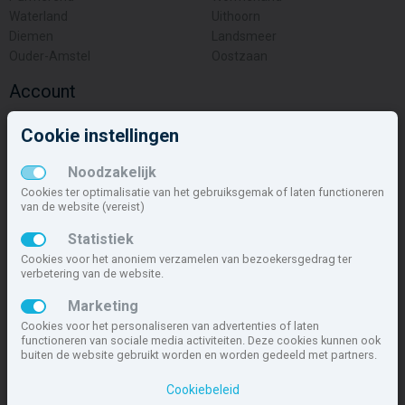
Waterland
Uithoorn
Diemen
Landsmeer
Ouder-Amstel
Oostzaan
Account
Inloggen
Cookie instellingen
Inschrijven
Wachtwoord vergeten
Noodzakelijk
Overige
Cookies ter optimalisatie van het gebruiksgemak of laten functioneren
van de website (vereist)
Nieuwbouwnieuws
Statistiek
Contact
Cookies voor het anoniem verzamelen van bezoekersgedrag ter
Zakelijk
verbetering van de website.
Deze site maakt deel uit van
www.nieuwbouw-nederland.nl
, met
Marketing
meer dan 85.466 nieuwbouwwoningen in 1.621 projecten de meest
Cookies voor het personaliseren van advertenties of laten
complete nieuwbouwsite van Nederland.
functioneren van sociale media activiteiten. Deze cookies kunnen ook
buiten de website gebruikt worden en worden gedeeld met partners.
Copyright © 2007- 2026 Xitres NieuwbouwOffice B.V.
Disclaimer
|
Cookiebeleid
Privacyverklaring & Cookiebeleid
|
Cookies instellen