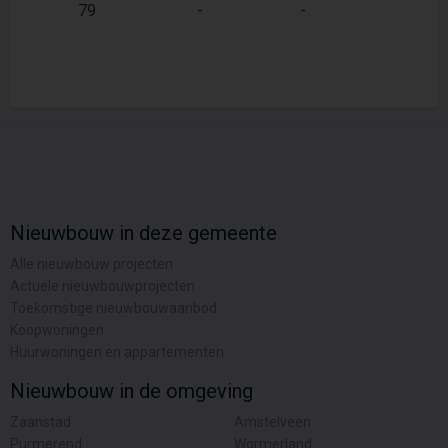
79
-
-
67
Nieuwbouw in deze gemeente
Alle nieuwbouw projecten
Actuele nieuwbouwprojecten
Toekomstige nieuwbouwaanbod
Koopwoningen
Huurwoningen en appartementen
Nieuwbouw in de omgeving
Zaanstad
Amstelveen
Purmerend
Wormerland