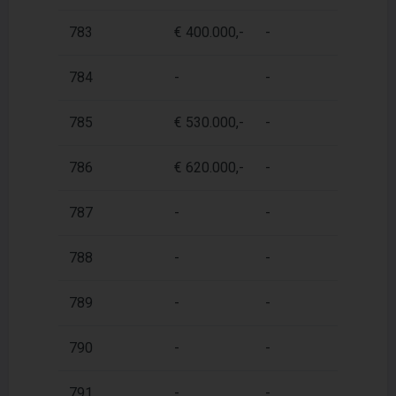
783
€ 400.000,-
-
6
784
-
-
6
785
€ 530.000,-
-
8
786
€ 620.000,-
-
1
787
-
-
6
788
-
-
7
789
-
-
7
790
-
-
6
791
-
-
6