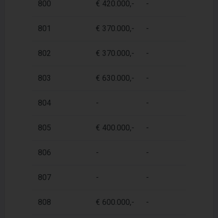
800
€ 420.000,-
-
7
801
€ 370.000,-
-
5
802
€ 370.000,-
-
5
803
€ 630.000,-
-
1
804
-
-
6
805
€ 400.000,-
-
6
806
-
-
6
807
-
-
8
808
€ 600.000,-
-
8