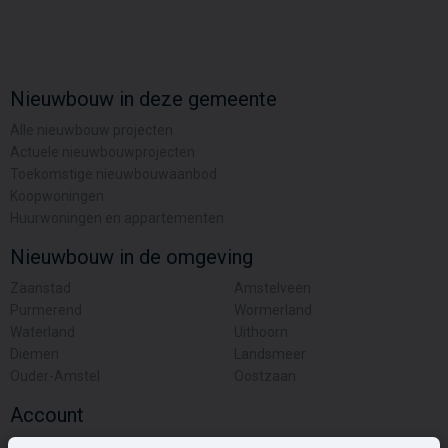
Nieuwbouw in deze gemeente
Alle nieuwbouw projecten
Actuele nieuwbouwprojecten
Toekomstige nieuwbouwaanbod
Koopwoningen
Huurwoningen en appartementen
Nieuwbouw in de omgeving
Zaanstad
Amstelveen
Purmerend
Wormerland
Waterland
Uithoorn
Diemen
Landsmeer
Ouder-Amstel
Oostzaan
Account
Inloggen