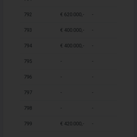
792
€ 620.000,-
-
1
793
€ 400.000,-
-
6
794
€ 400.000,-
-
6
795
-
-
6
796
-
-
8
797
-
-
1
798
-
-
6
799
€ 420.000,-
-
7