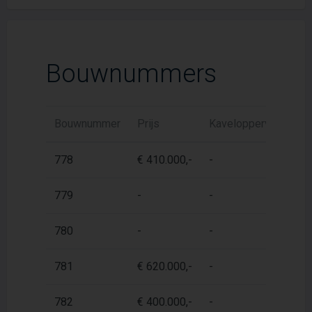
Bouwnummers
Bouwnummer
Prijs
Kaveloppervlak
W
778
€ 410.000,-
-
6
779
-
-
6
780
-
-
6
781
€ 620.000,-
-
1
782
€ 400.000,-
-
6