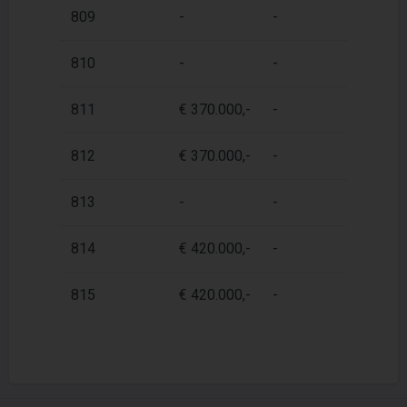
809
-
-
5
810
-
-
8
811
€ 370.000,-
-
5
812
€ 370.000,-
-
5
813
-
-
8
814
€ 420.000,-
-
6
815
€ 420.000,-
-
6