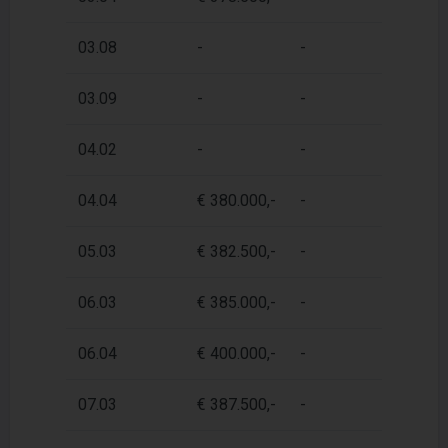
03.08
-
-
4
03.09
-
-
4
04.02
-
-
4
04.04
€ 380.000,-
-
4
05.03
€ 382.500,-
-
4
06.03
€ 385.000,-
-
4
06.04
€ 400.000,-
-
4
07.03
€ 387.500,-
-
4