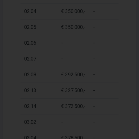
02.04
€ 350.000,-
-
4
02.05
€ 350.000,-
-
4
02.06
-
-
4
02.07
-
-
4
02.08
€ 392.500,-
-
4
02.13
€ 327.500,-
-
4
02.14
€ 372.500,-
-
4
03.02
-
-
4
03.04
€ 378.500,-
-
4