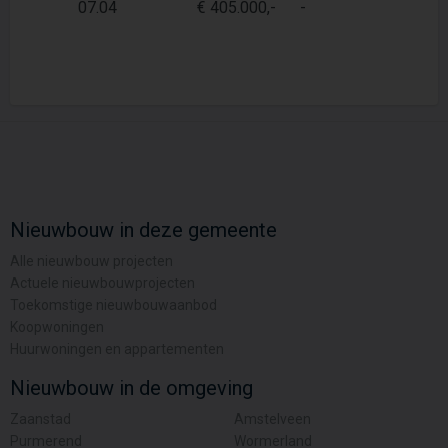
07.04
€ 405.000,-
-
4
Nieuwbouw in deze gemeente
Alle nieuwbouw projecten
Actuele nieuwbouwprojecten
Toekomstige nieuwbouwaanbod
Koopwoningen
Huurwoningen en appartementen
Nieuwbouw in de omgeving
Zaanstad
Amstelveen
Purmerend
Wormerland