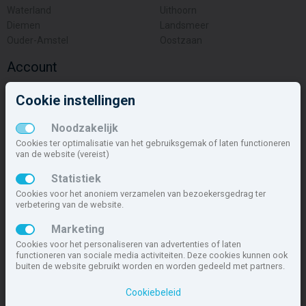
Waterland
Uithoorn
Diemen
Landsmeer
Ouder-Amstel
Oostzaan
Account
Inloggen
Cookie instellingen
Inschrijven
Wachtwoord vergeten
Noodzakelijk
Overige
Cookies ter optimalisatie van het gebruiksgemak of laten functioneren
van de website (vereist)
Nieuwbouwnieuws
Statistiek
Contact
Cookies voor het anoniem verzamelen van bezoekersgedrag ter
Zakelijk
verbetering van de website.
Deze site maakt deel uit van
www.nieuwbouw-nederland.nl
, met
Marketing
meer dan 85.466 nieuwbouwwoningen in 1.621 projecten de meest
Cookies voor het personaliseren van advertenties of laten
complete nieuwbouwsite van Nederland.
functioneren van sociale media activiteiten. Deze cookies kunnen ook
buiten de website gebruikt worden en worden gedeeld met partners.
Copyright © 2007- 2026 Xitres NieuwbouwOffice B.V.
Disclaimer
|
Cookiebeleid
Privacyverklaring & Cookiebeleid
|
Cookies instellen