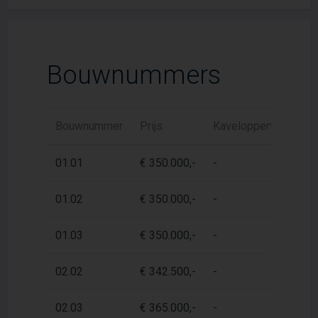
Bouwnummers
Bouwnummer
Prijs
Kaveloppervlak
W
01.01
€ 350.000,-
-
4
01.02
€ 350.000,-
-
4
01.03
€ 350.000,-
-
4
02.02
€ 342.500,-
-
4
02.03
€ 365.000,-
-
4