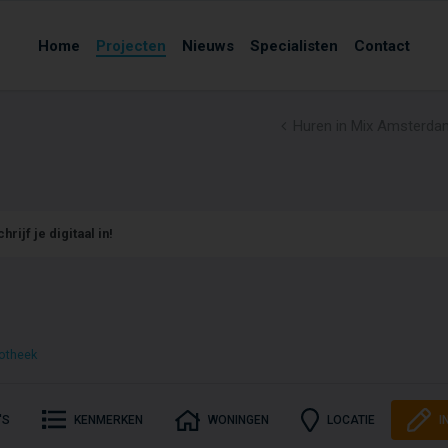
Home
Projecten
Nieuws
Specialisten
Contact
Huren in Mix Amsterdam
hrijf je digitaal in!
otheek
'S
KENMERKEN
WONINGEN
LOCATIE
I