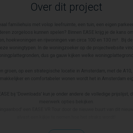
Over dit project
eaal familiehuis met volop leefruimte, een tuin, een eigen parkee
eren zorgeloos kunnen spelen? Binnen EASE krijg je de kans om
, hoekwoningen en rijwoningen van circa 100 en 130 m². Bij de 
eze woningtypen. In de woningzoeker op de projectwebsite vind 
oningplattegronden, dus ga gauw kijken welke woningplattegrond
én groen, op een strategische locatie in Amsterdam, met de A10,
 makkelijker en comfortabeler wonen wordt het in Amsterdam eigen
ASE bij 'Downloads' kun je onder andere de volledige prijslijst,
meerwerk opties bekijken.
ingaanbod' een EASE VR Tour door de nieuwe buurt van dit nie
alvast een kijkje te nemen hoe het straks wordt!