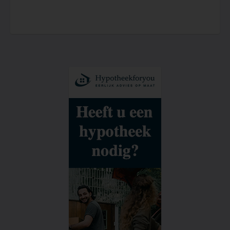
dit bijzondere stukje Amsterdam te
transformeren. Het plan is om in 2029 te
starten met de bouw van de eerste
woningen. Aangezien het een project van
grote omvang betreft (een oppervlakte
van in totaal 495.000 m²), is het echter
nuttig om nu al een beeld te schetsen van
hoe de wijk eruit kan komen te zien. De
komende tijd werken het consortium en de
gemeente deze ideeën verder uit.
Met de realisatie van Shipdock breekt een
nieuw hoofdstuk aan voor dit noordelijke
stukje IJ-oever. Tuindorp Oostzaan wordt
in dit ontwerp in de schijnwerpers gezet:
de wijk komt als het ware aan het IJ te
liggen. Met de aanleg van het