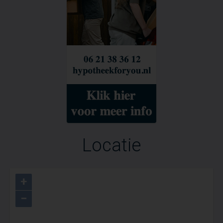
Shipdockpark en de zeer uitgebreide
voorzieningen geeft het project iets terug
aan degenen die zich lang hebben ingezet
voor de werf.
De transformatie van scheepswerf naar
een gezonde werk- en leefomgeving
draagt daarnaast niet alleen significant bij
aan het verkleinen van het woningtekort,
maar vormt ook een waardevolle nieuwe
aanwinst voor de stad zelf: Een
Locatie
toekomstbestendige, groene en gezonde
buurt voor iedereen.
+
−