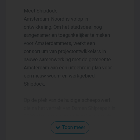
Meet Shipdock
Amsterdam-Noord is volop in
ontwikkeling. Om het stadsdeel nog
aangenamer en toegankelijker te maken
voor Amsterdammers, werkt een
consortium van projectontwikkelars in
nauwe samenwerking met de gemeente
Amsterdam aan een uitgebreid plan voor
een nieuw woon- en werkgebied:
Shipdock.
Op de plek van de huidige scheepswerf,
die na het vertrek van Damen Shiprepair in
2028 niet meer in gebruik zal zijn, wordt
een gemengde buurt met diverse
Toon meer
voorzieningen uitgestippeld. De