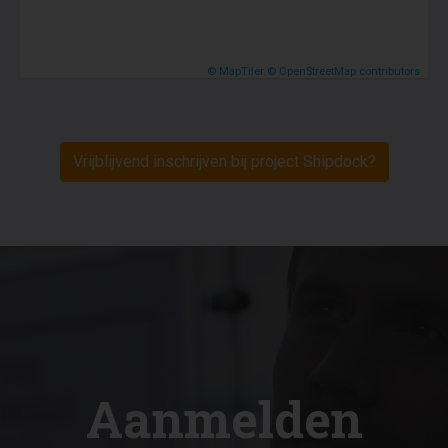
© MapTiler
© OpenStreetMap contributors
Vrijblijvend inschrijven bij project Shipdock?
Aanmelden