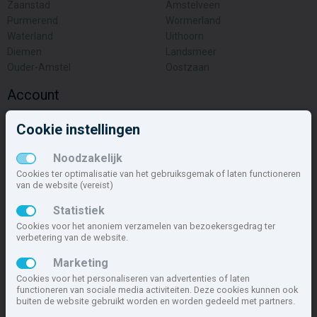
Zaanstad
Amstelveen
Purmerend
Wormerland
Waterland
Uithoorn
Diemen
Landsmeer
Ouder-Amstel
Oostzaan
Account
Inloggen
Cookie instellingen
Inschrijven
Wachtwoord vergeten
Noodzakelijk
Overige
Cookies ter optimalisatie van het gebruiksgemak of laten functioneren
van de website (vereist)
Nieuwbouwnieuws
Statistiek
Contact
Cookies voor het anoniem verzamelen van bezoekersgedrag ter
Zakelijk
verbetering van de website.
Deze site maakt deel uit van
www.nieuwbouw-nederland.nl
, met
Marketing
meer dan 85.466 nieuwbouwwoningen in 1.621 projecten de meest
Cookies voor het personaliseren van advertenties of laten
complete nieuwbouwsite van Nederland.
functioneren van sociale media activiteiten. Deze cookies kunnen ook
buiten de website gebruikt worden en worden gedeeld met partners.
Copyright © 2007- 2026 Xitres NieuwbouwOffice B.V.
Disclaimer
|